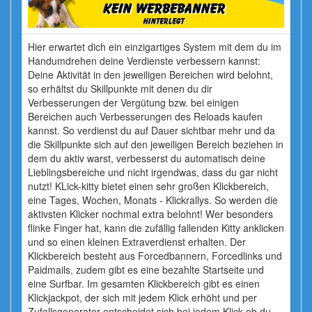
Hier erwartet dich ein einzigartiges System mit dem du im
Handumdrehen deine Verdienste verbessern kannst:
Deine Aktivität in den jeweiligen Bereichen wird belohnt,
so erhältst du Skillpunkte mit denen du dir
Verbesserungen der Vergütung bzw. bei einigen
Bereichen auch Verbesserungen des Reloads kaufen
kannst. So verdienst du auf Dauer sichtbar mehr und da
die Skillpunkte sich auf den jeweiligen Bereich beziehen in
dem du aktiv warst, verbesserst du automatisch deine
Lieblingsbereiche und nicht irgendwas, dass du gar nicht
nutzt! KLick-kitty bietet einen sehr großen Klickbereich,
eine Tages, Wochen, Monats - Klickrallys. So werden die
aktivsten Klicker nochmal extra belohnt! Wer besonders
flinke Finger hat, kann die zufällig fallenden Kitty anklicken
und so einen kleinen Extraverdienst erhalten. Der
Klickbereich besteht aus Forcedbannern, Forcedlinks und
Paidmails, zudem gibt es eine bezahlte Startseite und
eine Surfbar. Im gesamten Klickbereich gibt es einen
Klickjackpot, der sich mit jedem Klick erhöht und per
Zufallsgenerator entscheidet sich bei jedem Klick ob du