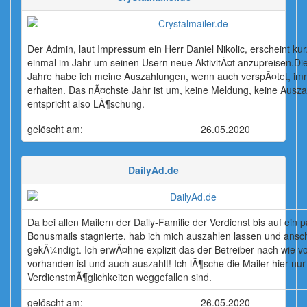
Der Admin, laut Impressum ein Herr Daniel Nikolic, erscheint kurz
einmal im Jahr um seinen Usern neue AktivitÃ¤t anzupreisen.Die
Jahre habe ich meine Auszahlungen, wenn auch verspÃ¤tet, im
erhalten. Das nÃ¤chste Jahr ist um, keine Meldung, keine Ausza
entspricht also LÃ¶schung.
gelöscht am:
26.05.2020
DailyAd.de
Da bei allen Mailern der Daily-Familie der Verdienst bis auf ein 
Bonusmails stagnierte, hab ich mich auszahlen lassen und ansc
gekÃ¼ndigt. Ich erwÃ¤hne explizit das der Betreiber nach wie v
vorhanden ist und auch auszahlt! Ich lÃ¶sche die Mailer hier nur 
VerdienstmÃ¶glichkeiten weggefallen sind.
gelöscht am:
26.05.2020