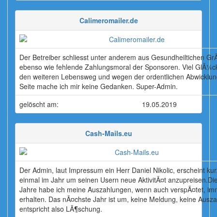
Calimeromailer.de
Der Betreiber schliesst unter anderem aus Gesundheiltichen G
ebenso wie fehlende Zahlungsmoral der Sponsoren. Viel GlÃ¼c
den weiteren Lebensweg und wegen der ordentlichen Abwicklun
Seite mache ich mir keine Gedanken. Super-Admin.
gelöscht am:
19.05.2019
Cash-Mails.eu
Der Admin, laut Impressum ein Herr Daniel Nikolic, erscheint kurz
einmal im Jahr um seinen Usern neue AktivitÃ¤t anzupreisen.Die
Jahre habe ich meine Auszahlungen, wenn auch verspÃ¤tet, im
erhalten. Das nÃ¤chste Jahr ist um, keine Meldung, keine Ausza
entspricht also LÃ¶schung.