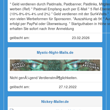
* Geld verdienen durch Paidmails, Paidbanner, Paidlinks, Mitglie
werben (Ref) * Paidmail Empfang auch per E-Mail * 5 Ref-Ebene
(10%-8%-6%-4% und 2%) * Geld verdienen mit der Surf4Visits *
von vielen Werbeformen für Sponsoren. *Auszahlung ab 5€ * A
erfolgt per PayPal oder Überweisung. * Startguthaben in Höhe v
erhalten Sie sofort nach Ihrer Anmeldung
gelöscht am:
23.02.2026
Mystic-Night-Mails.de
Nicht genÃ¼gend VerdienstmÃ¶glichkeiten.
gelöscht am:
27.12.2022
Nickey-Mailer.de