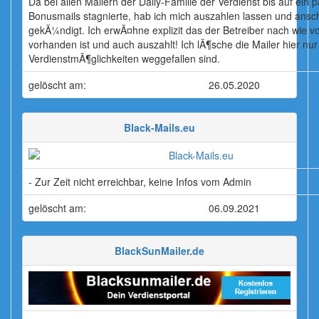
Da bei allen Mailern der Daily-Familie der Verdienst bis auf ein 
Bonusmails stagnierte, hab ich mich auszahlen lassen und ansc
gekÃ¼ndigt. Ich erwÃ¤hne explizit das der Betreiber nach wie v
vorhanden ist und auch auszahlt! Ich lÃ¶sche die Mailer hier nur 
VerdienstmÃ¶glichkeiten weggefallen sind.
gelöscht am:
26.05.2020
Black-Mails.eu
- Zur Zeit nicht erreichbar, keine Infos vom Admin
gelöscht am:
06.09.2021
BlackSunMailer.de