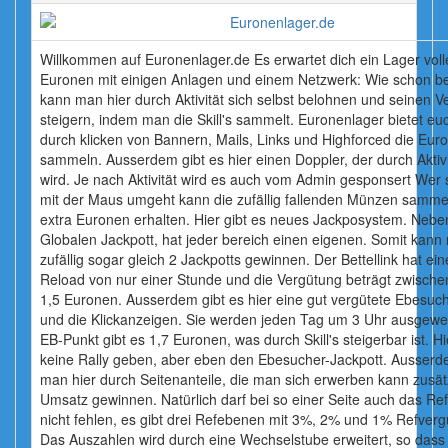
Willkommen auf Euronenlager.de Es erwartet dich ein Lager voll
Euronen mit einigen Anlagen und einem Netzwerk: Wie schon b
kann man hier durch Aktivität sich selbst belohnen und seinen V
steigern, indem man die Skill's sammelt. Euronenlager bietet eu
durch klicken von Bannern, Mails, Links und Highforced die Eur
sammeln. Ausserdem gibt es hier einen Doppler, der durch Aktivit
wird. Je nach Aktivität wird es auch vom Admin gesponsert Wer 
mit der Maus umgeht kann die zufällig fallenden Münzen samme
extra Euronen erhalten. Hier gibt es neues Jackposystem. Neb
Globalen Jackpott, hat jeder bereich einen eigenen. Somit kann
zufällig sogar gleich 2 Jackpotts gewinnen. Der Bettellink hat ei
Reload von nur einer Stunde und die Vergütung beträgt zwische
1,5 Euronen. Ausserdem gibt es hier eine gut vergütete Ebesuc
und die Klickanzeigen. Sie werden jeden Tag um 3 Uhr ausgewer
EB-Punkt gibt es 1,7 Euronen, was durch Skill's steigerbar ist. Hi
keine Rally geben, aber eben den Ebesucher-Jackpott. Ausser
man hier durch Seitenanteile, die man sich erwerben kann zusät
Umsatz gewinnen. Natürlich darf bei so einer Seite auch das Re
nicht fehlen, es gibt drei Refebenen mit 3%, 2% und 1% Refverg
Das Auszahlen wird durch eine Wechselstube erweitert, so dass