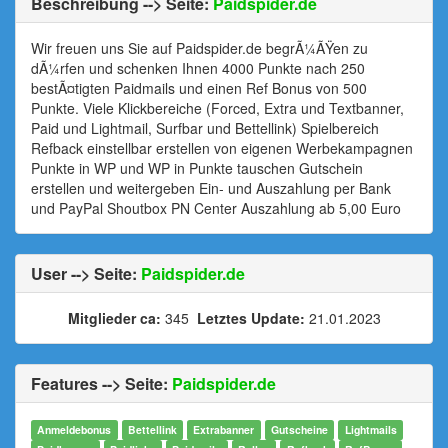
Beschreibung --> Seite:
Paidspider.de
Wir freuen uns Sie auf Paidspider.de begrÃ¼ÃŸen zu
dÃ¼rfen und schenken Ihnen 4000 Punkte nach 250
bestÃ¤tigten Paidmails und einen Ref Bonus von 500
Punkte. Viele Klickbereiche (Forced, Extra und Textbanner,
Paid und Lightmail, Surfbar und Bettellink) Spielbereich
Refback einstellbar erstellen von eigenen Werbekampagnen
Punkte in WP und WP in Punkte tauschen Gutschein
erstellen und weitergeben Ein- und Auszahlung per Bank
und PayPal Shoutbox PN Center Auszahlung ab 5,00 Euro
User --> Seite:
Paidspider.de
Mitglieder ca:
345
Letztes Update:
21.01.2023
Features --> Seite:
Paidspider.de
Anmeldebonus
Bettellink
Extrabanner
Gutscheine
Lightmails