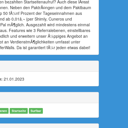
n bezahlten Startseitenaufruf? Auch diese lÃ¤sst
elohnen. Neben den PaktrÃ¤ngen und dem Paktbaum
 Top 50 fÃ¼nf Prozent der Tageseinnahmen aus
d ab 0,01â‚¬ (per Shimly, Cuneros und
al mÃ¶glich. Ausgezahlt wird mindestens einmal
aus. Features wie 3 Referralebenen, einstellbares
ndlich und erweitern unser Ã¼ppiges Angebot an
bot an VerdienstmÃ¶glichkeiten umfasst unter
rWalls. Da ist garantiert fÃ¼r jeden etwas dabei!
e:
21.01.2023
enen
Startseite
Surfbar