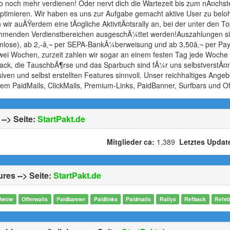
o noch mehr verdienen! Oder nervt dich die Wartezeit bis zum nÃ¤chste
optimieren. Wir haben es uns zur Aufgabe gemacht aktive User zu b
n wir auÃŸerdem eine tÃ¤gliche AktivitÃ¤tsrally an, bei der unter den
ehmenden Verdienstbereichen ausgeschÃ¼ttet werden!Auszahlungen sin
lose), ab 2,-â‚¬ per SEPA-BankÃ¼berweisung und ab 3,50â‚¬ per PayP
zwei Wochen, zurzeit zahlen wir sogar an einem festen Tag jede Woche 
ack, die TauschbÃ¶rse und das Sparbuch sind fÃ¼r uns selbstverstÃ¤
siven und selbst erstellten Features sinnvoll. Unser reichhaltiges Ange
em PaidMails, ClickMails, Premium-Links, PaidBanner, Surfbars und Offe
--> Seite:
StartPakt.de
Mitglieder ca:
1,389
Letztes Updat
res --> Seite:
StartPakt.de
heine
Offerwalls
Paidbanner
Paidlinks
Paidmails
Rallys
Refback
Refeb