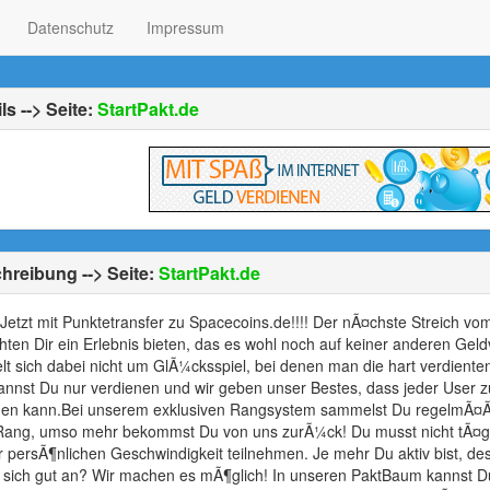
Datenschutz
Impressum
ls --> Seite:
StartPakt.de
hreibung --> Seite:
StartPakt.de
Jetzt mit Punktetransfer zu Spacecoins.de!!!! Der nÃ¤chste Streich v
ten Dir ein Erlebnis bieten, das es wohl noch auf keiner anderen Gel
lt sich dabei nicht um GlÃ¼cksspiel, bei denen man die hart verdiente
annst Du nur verdienen und wir geben unser Bestes, dass jeder User z
uen kann.Bei unserem exklusiven Rangsystem sammelst Du regelmÃ¤ÃŸ
Rang, umso mehr bekommst Du von uns zurÃ¼ck! Du musst nicht tÃ¤gli
r persÃ¶nlichen Geschwindigkeit teilnehmen. Je mehr Du aktiv bist, de
 sich gut an? Wir machen es mÃ¶glich! In unseren PaktBaum kannst Du