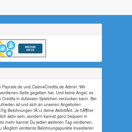
om Payrate.de und Claim4Credits.de Admin. Wir
dverdienen-Seite gegeben hat. Und keine Angst, es
n Credits in dubiosen Spielchen verzocken kann. Bei
ufrieden ist und sich an unseren Angeboten
ig Belohnungen fÃ¼r deine AktivitÃ¤t. Je hÃ¶her
ch aktiv sein, sondern kannst ganz bequem in
sto mehr kannst Du jeden weiteren Tag verdienen.
 tÃ¤glich verdiente Belohnungspunkte investieren