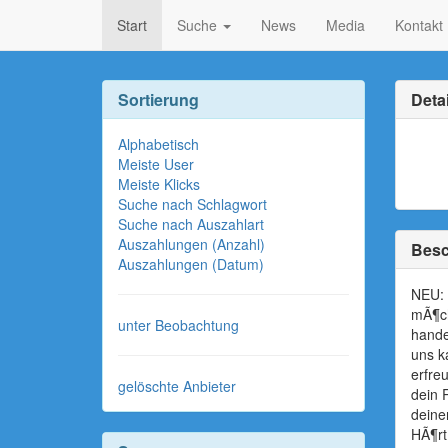
Start
Suche
News
Media
Kontakt
Sortierung
Detai
Alphabetisch
Meiste User
Meiste Klicks
Suche nach Schlagwort
Suche nach Auszahlart
Auszahlungen (Anzahl)
Besc
Auszahlungen (Datum)
NEU: 
mÃ¶ch
unter Beobachtung
hande
uns k
erfre
gelöschte Anbieter
dein 
deine
HÃ¶rt