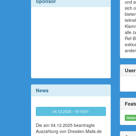
Sponsor
und s
sich 
biete
teiln
Klamm
alle 
Ref-B
exklu
ander
User 
News
Featu
04.12.2025 - 19:16:01
Gutsc
Die am 04.12.2025 beantragte
Auszahlung von Dresden-Mails.de