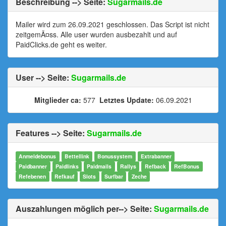
Beschreibung --> Seite:
Sugarmails.de
Mailer wird zum 26.09.2021 geschlossen. Das Script ist nicht
zeitgemÃ¤ss. Alle user wurden ausbezahlt und auf
PaidClicks.de geht es weiter.
User --> Seite:
Sugarmails.de
Mitglieder ca:
577
Letztes Update:
06.09.2021
Features --> Seite:
Sugarmails.de
Anmeldebonus
Bettellink
Bonussystem
Extrabanner
Paidbanner
Paidlinks
Paidmails
Rallys
Refback
RefBonus
Refebenen
Refkauf
Slots
Surfbar
Zeche
Auszahlungen möglich per--> Seite:
Sugarmails.de