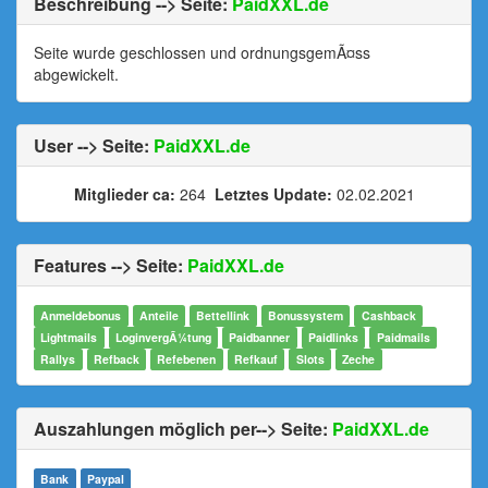
Beschreibung --> Seite:
PaidXXL.de
Seite wurde geschlossen und ordnungsgemÃ¤ss
abgewickelt.
User --> Seite:
PaidXXL.de
Mitglieder ca:
264
Letztes Update:
02.02.2021
Features --> Seite:
PaidXXL.de
Anmeldebonus
Anteile
Bettellink
Bonussystem
Cashback
Lightmails
LoginvergÃ¼tung
Paidbanner
Paidlinks
Paidmails
Rallys
Refback
Refebenen
Refkauf
Slots
Zeche
Auszahlungen möglich per--> Seite:
PaidXXL.de
Bank
Paypal