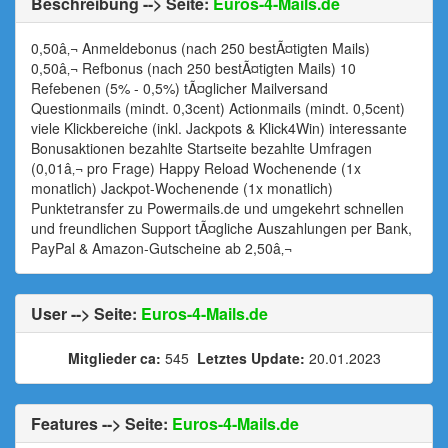
Beschreibung --> Seite:
Euros-4-Mails.de
0,50â‚¬ Anmeldebonus (nach 250 bestÃ¤tigten Mails)
0,50â‚¬ Refbonus (nach 250 bestÃ¤tigten Mails) 10
Refebenen (5% - 0,5%) tÃ¤glicher Mailversand
Questionmails (mindt. 0,3cent) Actionmails (mindt. 0,5cent)
viele Klickbereiche (inkl. Jackpots & Klick4Win) interessante
Bonusaktionen bezahlte Startseite bezahlte Umfragen
(0,01â‚¬ pro Frage) Happy Reload Wochenende (1x
monatlich) Jackpot-Wochenende (1x monatlich)
Punktetransfer zu Powermails.de und umgekehrt schnellen
und freundlichen Support tÃ¤gliche Auszahlungen per Bank,
PayPal & Amazon-Gutscheine ab 2,50â‚¬
User --> Seite:
Euros-4-Mails.de
Mitglieder ca:
545
Letztes Update:
20.01.2023
Features --> Seite:
Euros-4-Mails.de