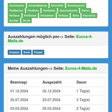
Actionmails
Anmeldebonus
Bettellink
Bonussystem
Paidbanner
Paidlinks
Paidmails
Questionmails
Rallys
Refback
RefBonus
Refebenen
Refkauf
Slots
Startseite
Surfbar
Zeche
Auszahlungen möglich per--> Seite:
Euros-4-
Mails.de
Amazon
Bank
Paypal
Meine Auszahlungen--> Seite:
Euros-4-Mails.de
Beantragt
Ausgezahlt
Dauer
01.12.2024
02.12.2024
1 Tag(e)
20.07.2024
23.07.2024
3 Tag(e)
03.03.2024
05.03.2024
2 Tag(e)